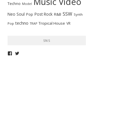
Music Video
Techno
Model
SSW
Neo Soul
Post Rock
R&B
Pop
Synth
techno
Tropical House
VR
Pop
TRAP
SNS
telepathymagazine
TELEPATHYMAG
さ
さ
ん
ん
の
の
プ
プ
ロ
ロ
フ
フ
ィ
ィ
ー
ー
ル
ル
を
を
Facebook
Twitter
で
で
表
表
示
示