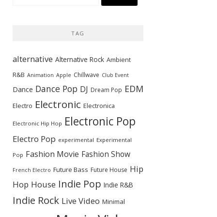
索:
TAG
alternative
Alternative Rock
Ambient
R&B
Chillwave
Animation
Apple
Club Event
Dance Pop
EDM
DJ
Dance
Dream Pop
Electronic
Electro
Electronica
Electronic Pop
Electronic Hip Hop
Electro Pop
experimental
Experimental
Fashion Movie
Fashion Show
Pop
Hip
Future Bass
Future House
French Electro
Indie Pop
Hop
House
Indie R&B
Indie Rock
Live Video
Minimal