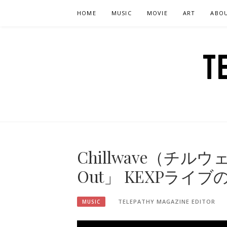
Skip
HOME
MUSIC
MOVIE
ART
ABO
to
content
T
Chillwave（チル
Out」 KEXPライ
TELEPATHY MAGAZINE EDITOR
MUSIC