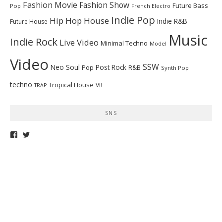
Fashion Movie
Fashion Show
Future Bass
Pop
French Electro
Indie Pop
Hip Hop
House
Indie R&B
Future House
Music
Indie Rock
Live Video
Minimal Techno
Model
Video
SSW
Neo Soul
Post Rock
R&B
Pop
Synth Pop
techno
Tropical House
VR
TRAP
SNS
telepathymagazine
TELEPATHYMAG
さ
さ
ん
ん
の
の
プ
プ
ロ
ロ
フ
フ
ィ
ィ
ー
ー
ル
ル
を
を
Facebook
Twitter