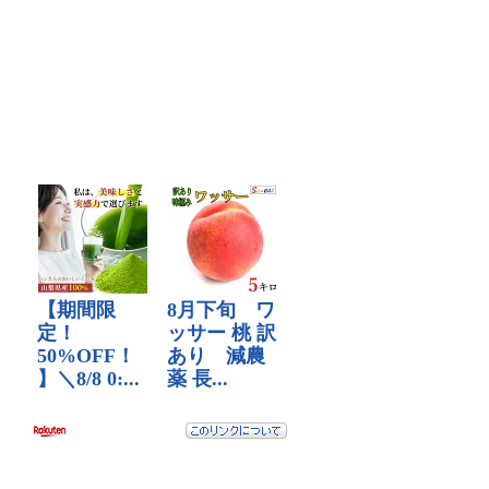
で
で
表
表
示
示