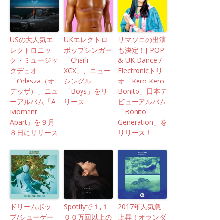
USの大人気エ
UKエレクトロ
サマソニの出演
レクトロニッ
ポップシンガー
も決定！J-POP
ク・ミュージッ
「Charli
& UK Dance /
クデュオ
XCX」、ニュー
Electronicトリ
「Odesza（オ
シングル
オ「Kero Kero
デッザ）」ニュ
「Boys」をリ
Bonito」日本デ
ーアルバム「A
リース
ビューアルバム
Moment
「Bonito
Apart」を９月
Generation」を
８日にリリース
リリース！
ドリームポッ
Spotifyで１,１
2017年人気急
プ/シューゲー
００万回以上の
上昇！オランダ