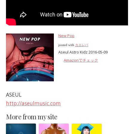
New Pop
posted with
カエレバ
Aseul Astro Kidz 2016-05-09
Amazonでチェック
ASEUL
http://aseulmusic.com
More from my site