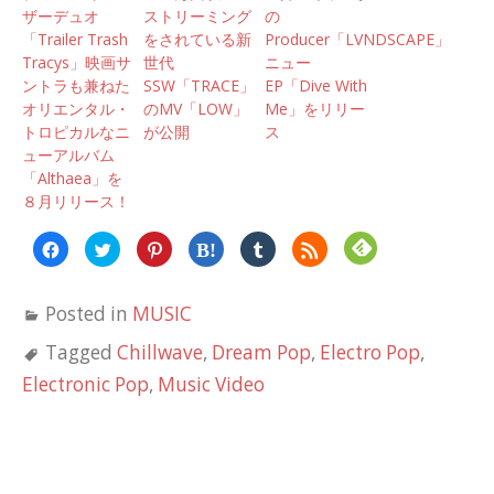
ザーデュオ
ストリーミング
の
「Trailer Trash
をされている新
Producer「LVNDSCAPE」
Tracys」映画サ
世代
ニュー
ントラも兼ねた
SSW「TRACE」
EP「Dive With
オリエンタル・
のMV「LOW」
Me」をリリー
トロピカルなニ
が公開
ス
ューアルバム
「Althaea」を
８月リリース！
Facebook
ク
ク
ク
ク
ク
で
リ
リ
リ
リ
リ
共
ッ
ッ
ッ
ッ
ッ
有
ク
ク
ク
ク
ク
す
し
し
し
し
し
Posted in
MUSIC
る
て
て
て
て
て
に
Twitter
Pinterest
は
Tumblr
Feedly
は
で
で
て
で
で
Tagged
Chillwave
,
Dream Pop
,
Electro Pop
,
ク
共
共
な
共
購
リ
有
有
ブ
有
読
ッ
(新
(新
ッ
(新
(新
Electronic Pop
,
Music Video
ク
し
し
ク
し
し
し
い
い
マ
い
い
て
ウ
ウ
ー
ウ
ウ
く
ィ
ィ
ク
ィ
ィ
だ
ン
ン
で
ン
ン
さ
ド
ド
共
ド
ド
い
ウ
ウ
有
ウ
ウ
(新
で
で
(新
で
で