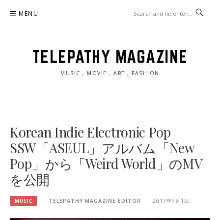
Skip
MENU
to
content
TELEPATHY MAGAZINE
MUSIC , MOVIE , ART , FASHION
Korean Indie Electronic Pop
SSW「ASEUL」アルバム「New
Pop」から「Weird World」のMV
を公開
MUSIC
TELEPATHY MAGAZINE EDITOR
2017年7月1日