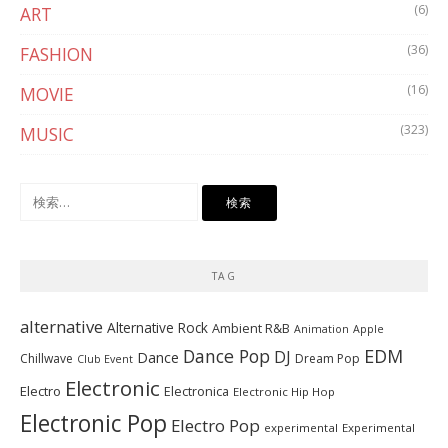
(6)
ART
(36)
FASHION
(16)
MOVIE
(323)
MUSIC
検
索:
TAG
alternative
Alternative Rock
Ambient R&B
Animation
Apple
Dance Pop
EDM
DJ
Dance
Chillwave
Dream Pop
Club Event
Electronic
Electro
Electronica
Electronic Hip Hop
Electronic Pop
Electro Pop
experimental
Experimental