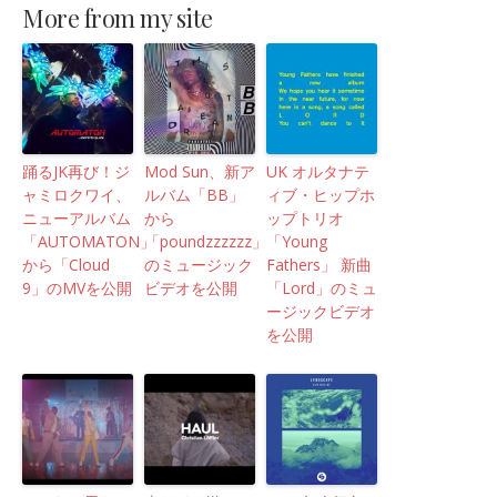
More from my site
踊るJK再び！ジ
Mod Sun、新ア
UK オルタナテ
ャミロクワイ、
ルバム「BB」
ィブ・ヒップホ
ニューアルバム
から
ップトリオ
「AUTOMATON」
「poundzzzzzz」
「Young
から「Cloud
のミュージック
Fathers」 新曲
9」のMVを公開
ビデオを公開
「Lord」のミュ
ージックビデオ
を公開