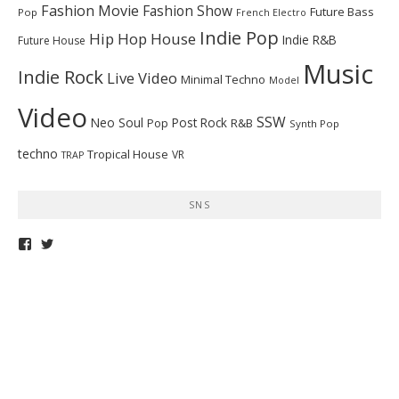
Fashion Movie
Fashion Show
Future Bass
Pop
French Electro
Indie Pop
Hip Hop
House
Indie R&B
Future House
Music
Indie Rock
Live Video
Minimal Techno
Model
Video
SSW
Neo Soul
Post Rock
R&B
Pop
Synth Pop
techno
Tropical House
VR
TRAP
SNS
telepathymagazine
TELEPATHYMAG
さ
さ
ん
ん
の
の
プ
プ
ロ
ロ
フ
フ
ィ
ィ
ー
ー
ル
ル
を
を