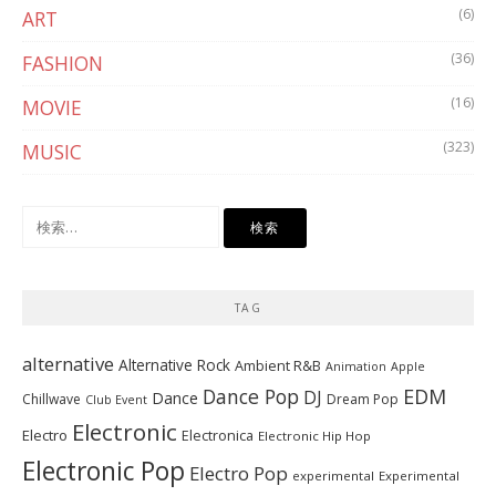
(6)
ART
(36)
FASHION
(16)
MOVIE
(323)
MUSIC
検
索:
TAG
alternative
Alternative Rock
Ambient R&B
Animation
Apple
Dance Pop
EDM
DJ
Dance
Chillwave
Dream Pop
Club Event
Electronic
Electro
Electronica
Electronic Hip Hop
Electronic Pop
Electro Pop
experimental
Experimental