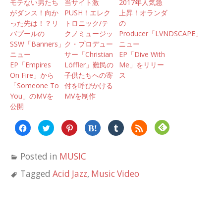
モテない男たち
当サイト激
2017年人気急
がダンス！向か
PUSH！エレク
上昇！オランダ
った先は！？リ
トロニック/テ
の
バプールの
クノミュージッ
Producer「LVNDSCAPE」
SSW「Banners」
ク・プロデュー
ニュー
ニュー
サー「Christian
EP「Dive With
EP「Empires
Löffler」難民の
Me」をリリー
On Fire」から
子供たちへの寄
ス
「Someone To
付を呼びかける
You」のMVを
MVを制作
公開
Facebook
ク
ク
ク
ク
ク
で
リ
リ
リ
リ
リ
共
ッ
ッ
ッ
ッ
ッ
有
ク
ク
ク
ク
ク
す
し
し
し
し
し
Posted in
MUSIC
る
て
て
て
て
て
に
Twitter
Pinterest
は
Tumblr
Feedly
は
で
で
て
で
で
Tagged
Acid Jazz
,
Music Video
ク
共
共
な
共
購
リ
有
有
ブ
有
読
ッ
(新
(新
ッ
(新
(新
ク
し
し
ク
し
し
し
い
い
マ
い
い
て
ウ
ウ
ー
ウ
ウ
く
ィ
ィ
ク
ィ
ィ
だ
ン
ン
で
ン
ン
さ
ド
ド
共
ド
ド