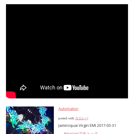
Automaton
posted with
カエレバ
Jamiroquai Virgin EMI 2017-03-31
Amazonでチェック