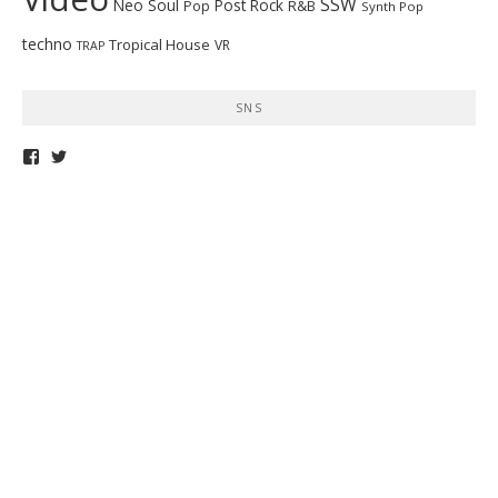
SSW
Neo Soul
Post Rock
R&B
Pop
Synth Pop
techno
Tropical House
VR
TRAP
SNS
telepathymagazine
TELEPATHYMAG
さ
さ
ん
ん
の
の
プ
プ
ロ
ロ
フ
フ
ィ
ィ
ー
ー
ル
ル
を
を
Facebook
Twitter
で
で
表
表
示
示