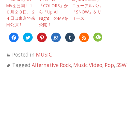
MVを公開！１
「COLORS」か
ニューアルバム
０月２３日、２
ら「Up All
「SNOW」をリ
４日は東京で来
Night」のMVを
リース
日公演！
公開！
Facebook
ク
ク
ク
ク
ク
で
リ
リ
リ
リ
リ
共
ッ
ッ
ッ
ッ
ッ
有
ク
ク
ク
ク
ク
す
し
し
し
し
し
Posted in
MUSIC
る
て
て
て
て
て
に
Twitter
Pinterest
は
Tumblr
Feedly
は
で
で
て
で
で
Tagged
Alternative Rock
,
Music Video
,
Pop
,
SSW
ク
共
共
な
共
購
リ
有
有
ブ
有
読
ッ
(新
(新
ッ
(新
(新
ク
し
し
ク
し
し
し
い
い
マ
い
い
て
ウ
ウ
ー
ウ
ウ
く
ィ
ィ
ク
ィ
ィ
だ
ン
ン
で
ン
ン
さ
ド
ド
共
ド
ド
い
ウ
ウ
有
ウ
ウ
(新
で
で
(新
で
で
し
開
開
し
開
開
い
き
き
い
き
き
ウ
ま
ま
ウ
ま
ま
ィ
す)
す)
ィ
す)
す)
ン
ン
ド
ド
ウ
ウ
で
で
開
開