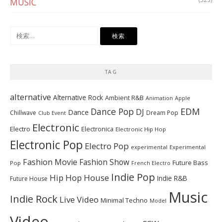
MUSIC
検
索:
TAG
alternative
Alternative Rock
Ambient R&B
Animation
Apple
Dance Pop
EDM
DJ
Dance
Chillwave
Dream Pop
Club Event
Electronic
Electro
Electronica
Electronic Hip Hop
Electronic Pop
Electro Pop
experimental
Experimental
Fashion Movie
Fashion Show
Future Bass
Pop
French Electro
Indie Pop
Hip Hop
House
Indie R&B
Future House
Music
Indie Rock
Live Video
Minimal Techno
Model
Video