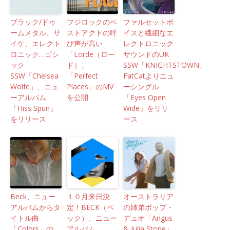
ブラック/ドゥ
フジロックのベ
ファルセットボ
ームメタル、サ
ストアクトの呼
イスと繊細なエ
イケ、エレクト
び声が高い
レクトロニック
ロニック…ゴシ
「Lorde（ロー
サウンドのUK
ック
ド）」
SSW「KNIGHTSTOWN」
SSW「Chelsea
「Perfect
FatCatよりニュ
Wolfe」、ニュ
Places」のMV
ーシングル
ーアルバム
を公開
「Eyes Open
「Hiss Spun」
Wide」をリリ
をリリース
ース
Beck、ニュー
１０月来日決
オーストラリア
アルバムからタ
定！BECK（ベ
の姉弟ポップ・
イトル曲
ック）、ニュー
デュオ「Angus
「Colors」の
アルバム
& Julia Stone」