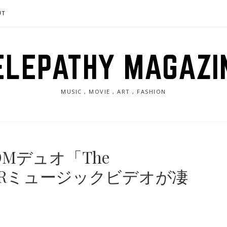
UT
ELEPATHY MAGAZI
MUSIC , MOVIE , ART , FASHION
Mデュオ「The
s」のVRミュージックビデオが凄