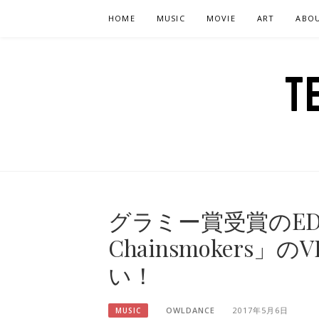
Skip
HOME
MUSIC
MOVIE
ART
ABO
to
content
T
グラミー賞受賞のED
Chainsmoker
い！
OWLDANCE
2017年5月6日
MUSIC