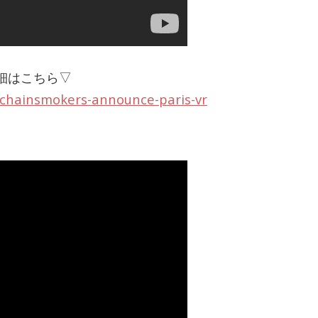
tの詳細はこちら▽
e-chainsmokers-announce-paris-vr