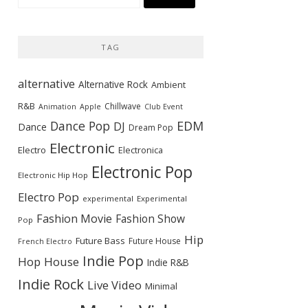
索:
TAG
alternative
Alternative Rock
Ambient
R&B
Chillwave
Animation
Apple
Club Event
Dance Pop
EDM
DJ
Dance
Dream Pop
Electronic
Electro
Electronica
Electronic Pop
Electronic Hip Hop
Electro Pop
experimental
Experimental
Fashion Movie
Fashion Show
Pop
Hip
Future Bass
Future House
French Electro
Indie Pop
Hop
House
Indie R&B
Indie Rock
Live Video
Minimal