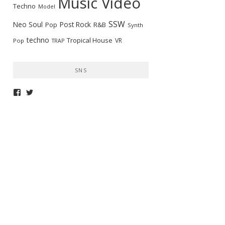
Music Video
Techno
Model
SSW
Neo Soul
Post Rock
R&B
Pop
Synth
techno
Tropical House
VR
Pop
TRAP
SNS
telepathymagazine
TELEPATHYMAG
さ
さ
ん
ん
の
の
プ
プ
ロ
ロ
フ
フ
ィ
ィ
ー
ー
ル
ル
を
を
Facebook
Twitter
で
で
表
表
示
示