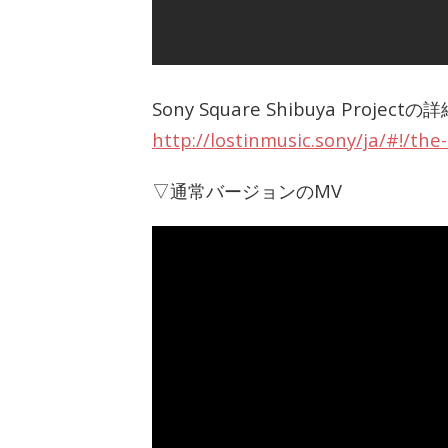
Sony Square Shibuya Projec
http://lostinmusic.sony/ja/#!/th
▽通常バージョンのMV