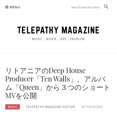
Skip
MENU
to
content
TELEPATHY MAGAZINE
MUSIC , MOVIE , ART , FASHION
リトアニアのDeep House
Producer「Ten Walls」、アルバ
ム「Queen」から３つのショート
MVを公開
MUSIC
TELEPATHY MAGAZINE EDITOR
2017年5月30日