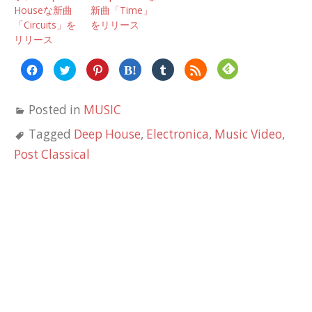
Houseな新曲
新曲「Time」
「Circuits」を
をリリース
リリース
Facebook
ク
ク
ク
ク
ク
で
リ
リ
リ
リ
リ
共
ッ
ッ
ッ
ッ
ッ
有
ク
ク
ク
ク
ク
す
し
し
し
し
し
Posted in
MUSIC
る
て
て
て
て
て
に
Twitter
Pinterest
は
Tumblr
Feedly
は
で
で
て
で
で
Tagged
Deep House
,
Electronica
,
Music Video
,
ク
共
共
な
共
購
リ
有
有
ブ
有
読
ッ
(新
(新
ッ
(新
(新
Post Classical
ク
し
し
ク
し
し
し
い
い
マ
い
い
て
ウ
ウ
ー
ウ
ウ
く
ィ
ィ
ク
ィ
ィ
だ
ン
ン
で
ン
ン
さ
ド
ド
共
ド
ド
い
ウ
ウ
有
ウ
ウ
(新
で
で
(新
で
で
し
開
開
し
開
開
い
き
き
い
き
き
ウ
ま
ま
ウ
ま
ま
ィ
す)
す)
ィ
す)
す)
ン
ン
ド
ド
ウ
ウ
で
で
開
開
き
き
ま
ま