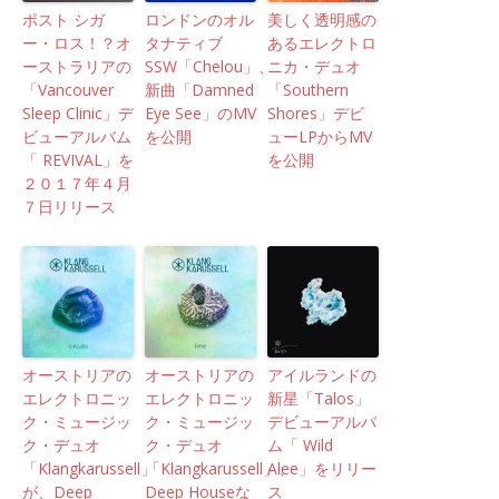
ポスト シガ
ロンドンのオル
美しく透明感の
ー・ロス！？オ
タナティブ
あるエレクトロ
ーストラリアの
SSW「Chelou」、
ニカ・デュオ
「Vancouver
新曲「Damned
「Southern
Sleep Clinic」デ
Eye See」のMV
Shores」デビ
ビューアルバム
を公開
ューLPからMV
「 REVIVAL」を
を公開
２０１７年４月
７日リリース
オーストリアの
オーストリアの
アイルランドの
エレクトロニッ
エレクトロニッ
新星「Talos」
ク・ミュージッ
ク・ミュージッ
デビューアルバ
ク・デュオ
ク・デュオ
ム「 Wild
「Klangkarussell」
「Klangkarussell」、
Alee」をリリー
が、Deep
Deep Houseな
ス