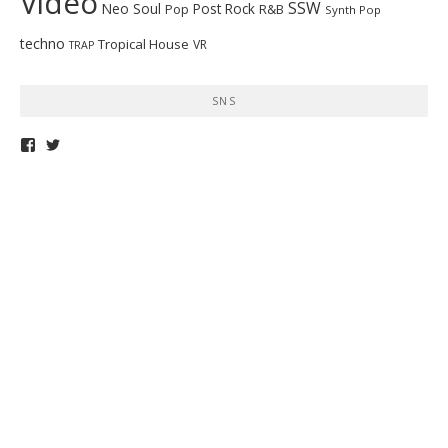
Video
SSW
Neo Soul
Post Rock
R&B
Pop
Synth Pop
techno
Tropical House
VR
TRAP
SNS
telepathymagazine
TELEPATHYMAG
さ
さ
ん
ん
の
の
プ
プ
ロ
ロ
フ
フ
ィ
ィ
ー
ー
ル
ル
を
を
Facebook
Twitter
で
で
表
表
示
示