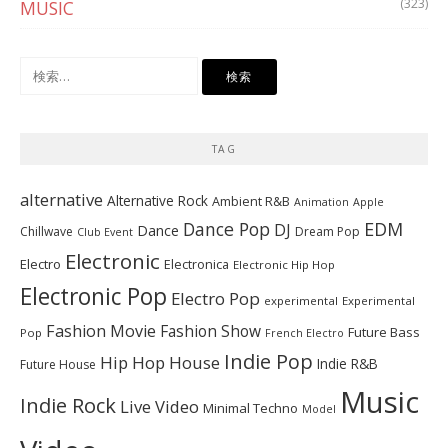
(323)
MUSIC
検
索:
TAG
alternative
Alternative Rock
Ambient R&B
Animation
Apple
Dance Pop
EDM
DJ
Dance
Chillwave
Dream Pop
Club Event
Electronic
Electro
Electronica
Electronic Hip Hop
Electronic Pop
Electro Pop
experimental
Experimental
Fashion Movie
Fashion Show
Future Bass
Pop
French Electro
Indie Pop
Hip Hop
House
Indie R&B
Future House
Music
Indie Rock
Live Video
Minimal Techno
Model