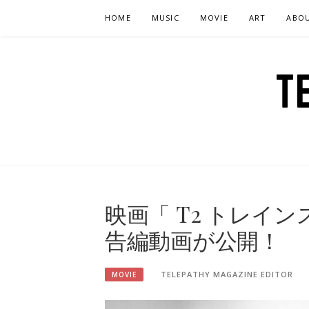
Skip
HOME
MUSIC
MOVIE
ART
ABO
to
content
T
映画「 T2 トレイ
告編動画が公開！
TELEPATHY MAGAZINE EDITOR
MOVIE