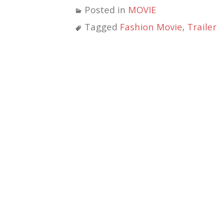
す
し
し
し
し
し
Posted in
MOVIE
る
て
て
て
て
て
に
Twitter
Pinterest
は
Tumblr
Feedly
は
で
で
て
で
で
Tagged
Fashion Movie
,
Trailer
ク
共
共
な
共
購
リ
有
有
ブ
有
読
ッ
(新
(新
ッ
(新
(新
ク
し
し
ク
し
し
し
い
い
マ
い
い
て
ウ
ウ
ー
ウ
ウ
く
ィ
ィ
ク
ィ
ィ
だ
ン
ン
で
ン
ン
さ
ド
ド
共
ド
ド
い
ウ
ウ
有
ウ
ウ
(新
で
で
(新
で
で
し
開
開
し
開
開
い
き
き
い
き
き
ウ
ま
ま
ウ
ま
ま
ィ
す)
す)
ィ
す)
す)
ン
ン
ド
ド
ウ
ウ
で
で
開
開
き
き
ま
ま
す)
す)