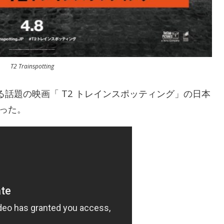
T2 Trainspotting
話題の映画「 T2 トレインスポッティング」の日本
なった。