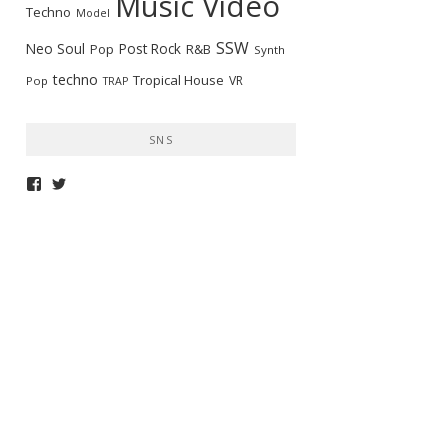
Music Video
Techno
Model
SSW
Neo Soul
Post Rock
R&B
Pop
Synth
techno
Tropical House
VR
Pop
TRAP
SNS
telepathymagazine
TELEPATHYMAG
さ
さ
ん
ん
の
の
プ
プ
ロ
ロ
フ
フ
ィ
ィ
ー
ー
ル
ル
を
を
Facebook
Twitter
で
で
表
表
示
示