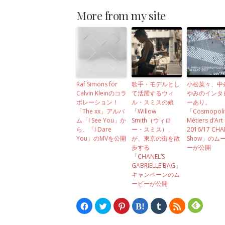
More from my site
Raf Simons for
歌手・モデルとし
小松菜々、中
Calvin Kleinのコラ
て活躍するウィ
やみのインタ
ボレーション！
ル・スミスの娘
ーあり。
「The xx」アルバ
「Willow
「Cosmopoli
ム「I See You」か
Smith（ウィロ
Métiers d’Art
ら、「I Dare
ー・スミス）」
2016/17 CHA
You」のMVを公開
が、東京の街を散
Show」のム
歩する
ーが公開
「CHANEL’S
GABRIELLE BAG」
キャンペーンのム
ービーが公開
Facebook
ク
ク
ク
ク
ク
で
リ
リ
リ
リ
リ
共
ッ
ッ
ッ
ッ
ッ
有
ク
ク
ク
ク
ク