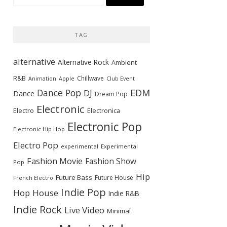
索:
TAG
alternative
Alternative Rock
Ambient
R&B
Chillwave
Animation
Apple
Club Event
Dance Pop
EDM
DJ
Dance
Dream Pop
Electronic
Electro
Electronica
Electronic Pop
Electronic Hip Hop
Electro Pop
experimental
Experimental
Fashion Movie
Fashion Show
Pop
Hip
Future Bass
Future House
French Electro
Indie Pop
Hop
House
Indie R&B
Indie Rock
Live Video
Minimal