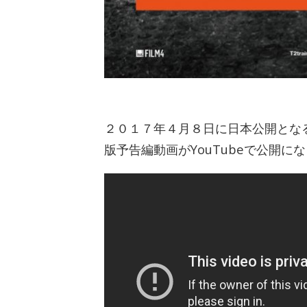
２０１７年４月８日に日本公開となる
版予告編動画がYouTubeで公開に