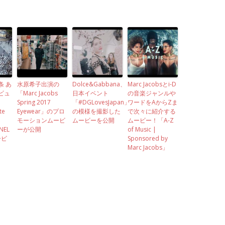
条 あ
水原希子出演の
Dolce&Gabbana、
Marc Jacobsとi-D
ビュ
「Marc Jacobs
日本イベント
の音楽ジャンルや
Spring 2017
「#DGLovesJapan」
ワードをAからZま
te
Eyewear」のプロ
の模様を撮影した
で次々に紹介する
モーションムービ
ムービーを公開
ムービー！「A-Z
NEL
ーが公開
of Music |
ービ
Sponsored by
Marc Jacobs」