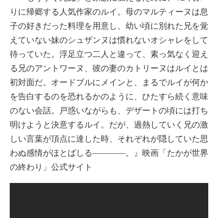
りに帰郷する人気作家のルイ。母のマルティーヌは息
子の好きだった料理を用意し、幼い頃に別れた兄を覚
えていない妹のシュザンヌは慣れないオシャレをして
待っていた。浮足立つ二人と違って、素っ気なく迎え
る兄のアントワーヌ、彼の妻のカトリーヌはルイとは
初対面だ。オードブルにメインと、まるでルイが何か
を告白するのを恐れるかのように、ひたすら続く意味
のない会話。戸惑いながらも、デザートの頃には打ち
明けようと決意するルイ。だが、過熱していく兄の激
しい言葉が頂点に達した時、それぞれが隠していた思
わぬ感情がほとばしる――――。』映画「たかが世界
の終わり」公式サイト