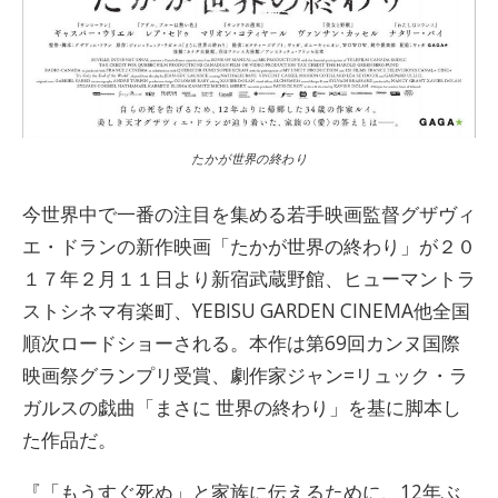
たかが世界の終わり
今世界中で一番の注目を集める若手映画監督グザヴィ
エ・ドランの新作映画「たかが世界の終わり」が２０
１７年２月１１日より新宿武蔵野館、ヒューマントラ
ストシネマ有楽町、YEBISU GARDEN CINEMA他全国
順次ロードショーされる。本作は第69回カンヌ国際
映画祭グランプリ受賞、劇作家ジャン=リュック・ラ
ガルスの戯曲「まさに 世界の終わり」を基に脚本し
た作品だ。
『「もうすぐ死ぬ」と家族に伝えるために、12年ぶ