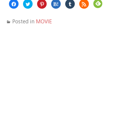
Facebook
ク
ク
ク
ク
ク
で
リ
リ
リ
リ
リ
共
ッ
ッ
ッ
ッ
ッ
有
ク
ク
ク
ク
ク
す
し
し
し
し
し
Posted in
MOVIE
る
て
て
て
て
て
に
Twitter
Pinterest
は
Tumblr
Feedly
は
で
で
て
で
で
ク
共
共
な
共
購
リ
有
有
ブ
有
読
ッ
(新
(新
ッ
(新
(新
ク
し
し
ク
し
し
し
い
い
マ
い
い
て
ウ
ウ
ー
ウ
ウ
く
ィ
ィ
ク
ィ
ィ
だ
ン
ン
で
ン
ン
さ
ド
ド
共
ド
ド
い
ウ
ウ
有
ウ
ウ
(新
で
で
(新
で
で
し
開
開
し
開
開
い
き
き
い
き
き
ウ
ま
ま
ウ
ま
ま
ィ
す)
す)
ィ
す)
す)
ン
ン
ド
ド
ウ
ウ
で
で
開
開
き
き
ま
ま
す)
す)