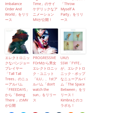
Imbalance
Time」のサイ
「Throw
Order And
ケデリックなア
Myself A
World」をリリ
ニメーション
Party」をリリ
ース
MVが公開！
ース
エレクトロニッ
PROGRESSIVE
UKの
クなバンジョー
FOrMから男女
SSW「FYFE」
プレイヤー
エレクトロニッ
が、エレクトロ
「Tall Tall
ク・ユニット
ニック・ポップ
Trees」のニュ
「iLU」、1stア
なニューアルバ
ーアルバム
ルバム「don’t
ム「The Space
「FREEDAYS」
watch the
Between」をリ
から「Being
sun」をリリー
リース！
There 」のMV
ス
Kimbraとのコ
が公開
ラボも！