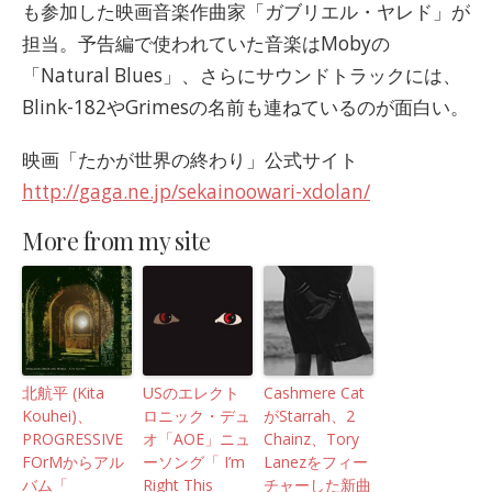
も参加した映画音楽作曲家「ガブリエル・ヤレド」が
担当。予告編で使われていた音楽はMobyの
「Natural Blues」、さらにサウンドトラックには、
Blink-182やGrimesの名前も連ねているのが面白い。
映画「たかが世界の終わり」公式サイト
http://gaga.ne.jp/sekainoowari-xdolan/
More from my site
北航平 (Kita
USのエレクト
Cashmere Cat
Kouhei)、
ロニック・デュ
がStarrah、2
PROGRESSIVE
オ「AOE」ニュ
Chainz、Tory
FOrMからアル
ーソング「 I’m
Lanezをフィー
バム「
Right This
チャーした新曲