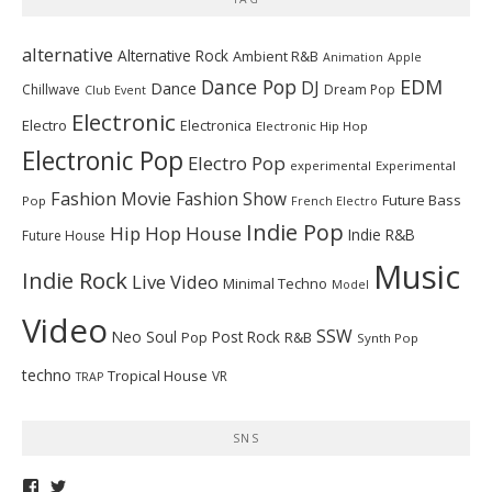
alternative
Alternative Rock
Ambient R&B
Animation
Apple
Dance Pop
EDM
DJ
Dance
Chillwave
Dream Pop
Club Event
Electronic
Electro
Electronica
Electronic Hip Hop
Electronic Pop
Electro Pop
experimental
Experimental
Fashion Movie
Fashion Show
Future Bass
Pop
French Electro
Indie Pop
Hip Hop
House
Indie R&B
Future House
Music
Indie Rock
Live Video
Minimal Techno
Model
Video
SSW
Neo Soul
Post Rock
R&B
Pop
Synth Pop
techno
Tropical House
VR
TRAP
SNS
telepathymagazine
TELEPATHYMAG