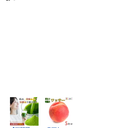
さ
さ
ん
ん
の
の
プ
プ
ロ
ロ
フ
フ
ィ
ィ
ー
ー
ル
ル
を
を
Facebook
Twitter
で
で
表
表
示
示