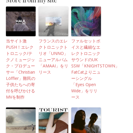
当サイト激
フランスのエレ
ファルセットボ
PUSH！エレク
クトロニックト
イスと繊細なエ
トロニック/テ
リオ「UNNO」
レクトロニック
クノミュージッ
ニューアルバム
サウンドのUK
ク・プロデュー
「AMAAI」をリ
SSW「KNIGHTSTOWN」
サー「Christian
リース
FatCatよりニュ
Löffler」難民の
ーシングル
子供たちへの寄
「Eyes Open
付を呼びかける
Wide」をリリ
MVを制作
ース