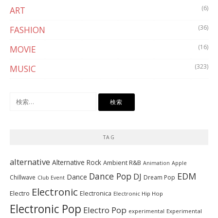
(6)
ART
(36)
FASHION
(16)
MOVIE
(323)
MUSIC
検
索:
TAG
alternative
Alternative Rock
Ambient R&B
Animation
Apple
Dance Pop
EDM
DJ
Dance
Chillwave
Dream Pop
Club Event
Electronic
Electro
Electronica
Electronic Hip Hop
Electronic Pop
Electro Pop
experimental
Experimental