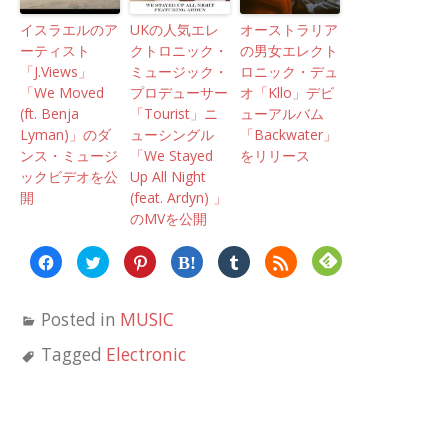
イスラエルのア
UKの人気エレ
オーストラリア
ーティスト
クトロニック・
の男女エレクト
「J.Views」
ミュージック・
ロニック・デュ
「We Moved
プロデューサー
オ「Kllo」デビ
(ft. Benja
「Tourist」ニ
ューアルバム
Lyman)」のダ
ューシングル
「Backwater」
ンス・ミュージ
「We Stayed
をリリース
ックビデオを公
Up All Night
開
(feat. Ardyn) 」
のMVを公開
Facebook
ク
ク
ク
ク
ク
で
リ
リ
リ
リ
リ
共
ッ
ッ
ッ
ッ
ッ
有
ク
ク
ク
ク
ク
す
し
し
し
し
し
Posted in
MUSIC
る
て
て
て
て
て
に
Twitter
Pinterest
は
Tumblr
Feedly
は
で
で
て
で
で
Tagged
Electronic
ク
共
共
な
共
購
リ
有
有
ブ
有
読
ッ
(新
(新
ッ
(新
(新
ク
し
し
ク
し
し
し
い
い
マ
い
い
て
ウ
ウ
ー
ウ
ウ
く
ィ
ィ
ク
ィ
ィ
だ
ン
ン
で
ン
ン