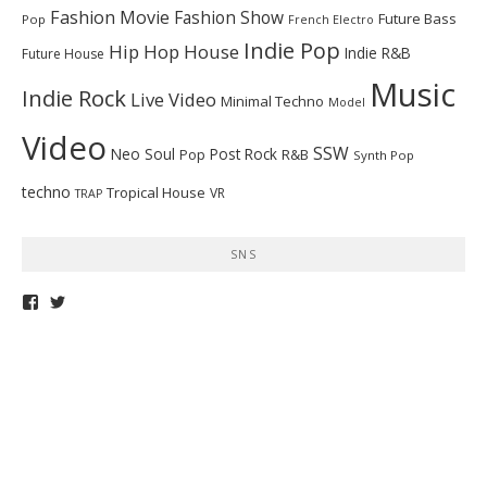
Fashion Movie
Fashion Show
Future Bass
Pop
French Electro
Indie Pop
Hip Hop
House
Indie R&B
Future House
Music
Indie Rock
Live Video
Minimal Techno
Model
Video
SSW
Neo Soul
Post Rock
R&B
Pop
Synth Pop
techno
Tropical House
VR
TRAP
SNS
telepathymagazine
TELEPATHYMAG
さ
さ
ん
ん
の
の
プ
プ
ロ
ロ
フ
フ
ィ
ィ
ー
ー
ル
ル
を
を