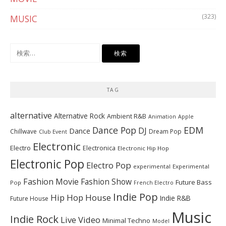
(323)
MUSIC
検
索:
TAG
alternative
Alternative Rock
Ambient R&B
Animation
Apple
Dance Pop
EDM
DJ
Dance
Chillwave
Dream Pop
Club Event
Electronic
Electro
Electronica
Electronic Hip Hop
Electronic Pop
Electro Pop
experimental
Experimental
Fashion Movie
Fashion Show
Future Bass
Pop
French Electro
Indie Pop
Hip Hop
House
Indie R&B
Future House
Music
Indie Rock
Live Video
Minimal Techno
Model