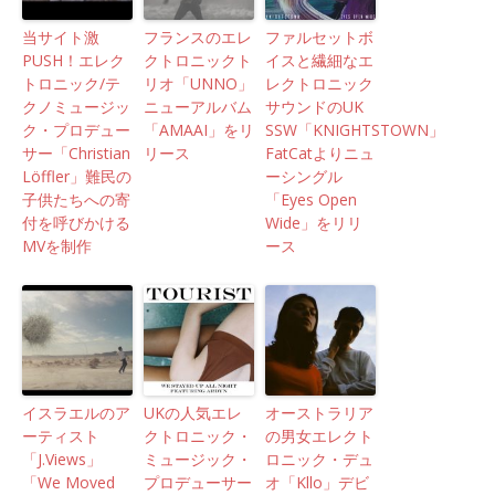
当サイト激
フランスのエレ
ファルセットボ
PUSH！エレク
クトロニックト
イスと繊細なエ
トロニック/テ
リオ「UNNO」
レクトロニック
クノミュージッ
ニューアルバム
サウンドのUK
ク・プロデュー
「AMAAI」をリ
SSW「KNIGHTSTOWN」
サー「Christian
リース
FatCatよりニュ
Löffler」難民の
ーシングル
子供たちへの寄
「Eyes Open
付を呼びかける
Wide」をリリ
MVを制作
ース
イスラエルのア
UKの人気エレ
オーストラリア
ーティスト
クトロニック・
の男女エレクト
「J.Views」
ミュージック・
ロニック・デュ
「We Moved
プロデューサー
オ「Kllo」デビ