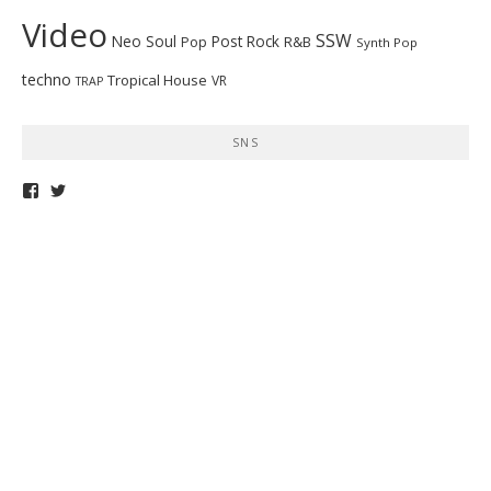
Video
SSW
Neo Soul
Post Rock
R&B
Pop
Synth Pop
techno
Tropical House
VR
TRAP
SNS
telepathymagazine
TELEPATHYMAG
さ
さ
ん
ん
の
の
プ
プ
ロ
ロ
フ
フ
ィ
ィ
ー
ー
ル
ル
を
を
Facebook
Twitter
で
で
表
表
示
示