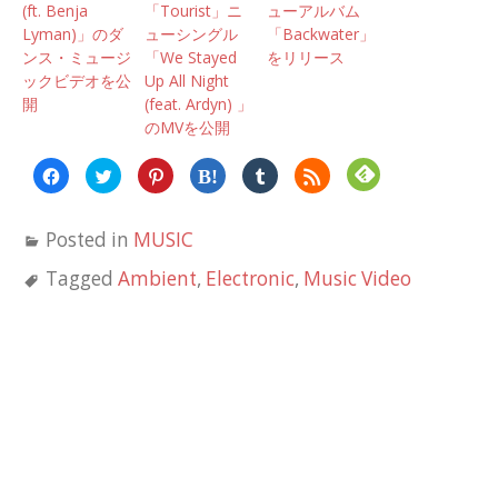
(ft. Benja
「Tourist」ニ
ューアルバム
Lyman)」のダ
ューシングル
「Backwater」
ンス・ミュージ
「We Stayed
をリリース
ックビデオを公
Up All Night
開
(feat. Ardyn) 」
のMVを公開
Facebook
ク
ク
ク
ク
ク
で
リ
リ
リ
リ
リ
共
ッ
ッ
ッ
ッ
ッ
有
ク
ク
ク
ク
ク
す
し
し
し
し
し
Posted in
MUSIC
る
て
て
て
て
て
に
Twitter
Pinterest
は
Tumblr
Feedly
は
で
で
て
で
で
Tagged
Ambient
,
Electronic
,
Music Video
ク
共
共
な
共
購
リ
有
有
ブ
有
読
ッ
(新
(新
ッ
(新
(新
ク
し
し
ク
し
し
し
い
い
マ
い
い
て
ウ
ウ
ー
ウ
ウ
く
ィ
ィ
ク
ィ
ィ
だ
ン
ン
で
ン
ン
さ
ド
ド
共
ド
ド
い
ウ
ウ
有
ウ
ウ
(新
で
で
(新
で
で
し
開
開
し
開
開
い
き
き
い
き
き
ウ
ま
ま
ウ
ま
ま
ィ
す)
す)
ィ
す)
す)
ン
ン
ド
ド