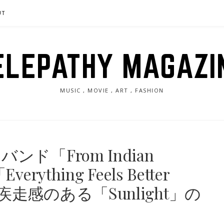
UT
ELEPATHY MAGAZI
MUSIC , MOVIE , ART , FASHION
ド「From Indian
ything Feels Better
走感のある「Sunlight」の