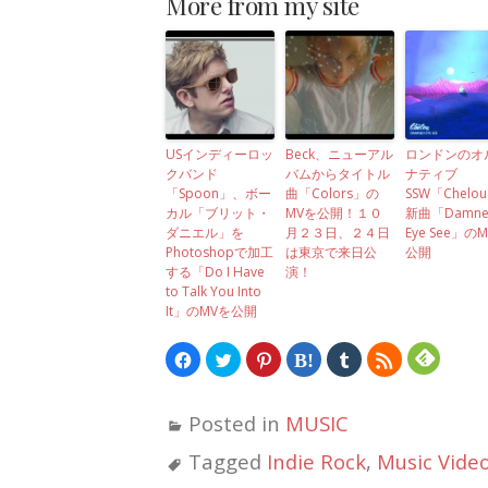
More from my site
USインディーロッ
Beck、ニューアル
ロンドンのオ
クバンド
バムからタイトル
ナティブ
「Spoon」、ボー
曲「Colors」の
SSW「Chelo
カル「ブリット・
MVを公開！１０
新曲「Damne
ダニエル」を
月２３日、２４日
Eye See」の
Photoshopで加工
は東京で来日公
公開
する「Do I Have
演！
to Talk You Into
It」のMVを公開
Facebook
ク
ク
ク
ク
ク
で
リ
リ
リ
リ
リ
共
ッ
ッ
ッ
ッ
ッ
有
ク
ク
ク
ク
ク
す
し
し
し
し
し
Posted in
MUSIC
る
て
て
て
て
て
に
Twitter
Pinterest
は
Tumblr
Feedly
は
で
で
て
で
で
Tagged
Indie Rock
,
Music Vide
ク
共
共
な
共
購
リ
有
有
ブ
有
読
ッ
(新
(新
ッ
(新
(新