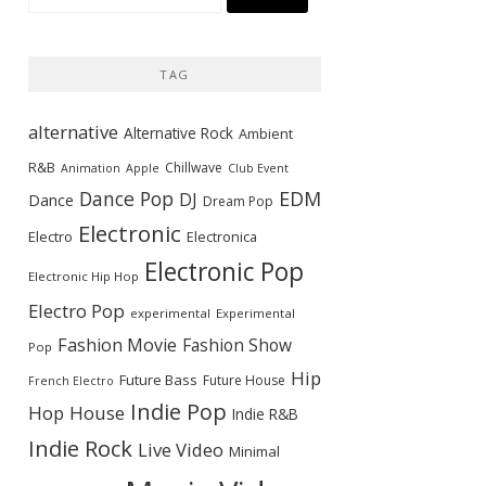
索:
TAG
alternative
Alternative Rock
Ambient
R&B
Chillwave
Animation
Apple
Club Event
Dance Pop
EDM
DJ
Dance
Dream Pop
Electronic
Electro
Electronica
Electronic Pop
Electronic Hip Hop
Electro Pop
experimental
Experimental
Fashion Movie
Fashion Show
Pop
Hip
Future Bass
Future House
French Electro
Indie Pop
Hop
House
Indie R&B
Indie Rock
Live Video
Minimal