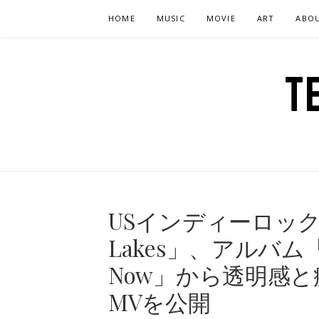
Skip
HOME
MUSIC
MOVIE
ART
ABO
to
content
T
USインディーロックバン
Lakes」、アルバム「Ever
Now」から透明感と疾
MVを公開