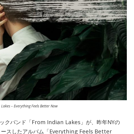
 Lakes – Everything Feels Better Now
ンド「From Indian Lakes」が、昨年NYの
リースしたアルバム「Everything Feels Better