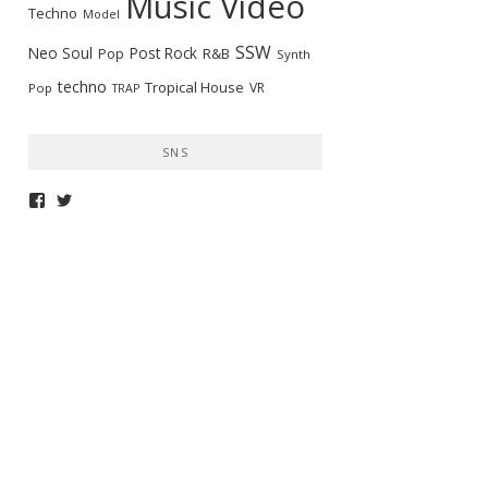
Music Video
Techno
Model
SSW
Neo Soul
Post Rock
R&B
Pop
Synth
techno
Tropical House
VR
Pop
TRAP
SNS
telepathymagazine
TELEPATHYMAG
さ
さ
ん
ん
の
の
プ
プ
ロ
ロ
フ
フ
ィ
ィ
ー
ー
ル
ル
を
を
Facebook
Twitter
で
で
表
表
示
示