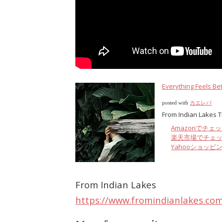
Everything Feels Be
posted with
カエレバ
From Indian Lakes T
Amazonでチェ
楽天市場でチェ
Yahooショッピ
From Indian Lakes
https://www.fromindianlakes.co