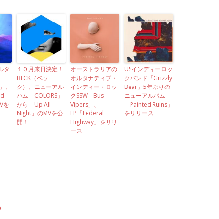
ルタ
１０月来日決定！
オーストラリアの
USインディーロッ
BECK（ベッ
オルタナティブ・
クバンド「Grizzly
u」、
ク）、ニューアル
インディー・ロッ
Bear」5年ぶりの
d
バム「COLORS」
クSSW「Bus
ニューアルバム
MVを
から「Up All
Vipers」、
「Painted Ruins」
Night」のMVを公
EP「Federal
をリリース
開！
Highway」をリリ
ース
o