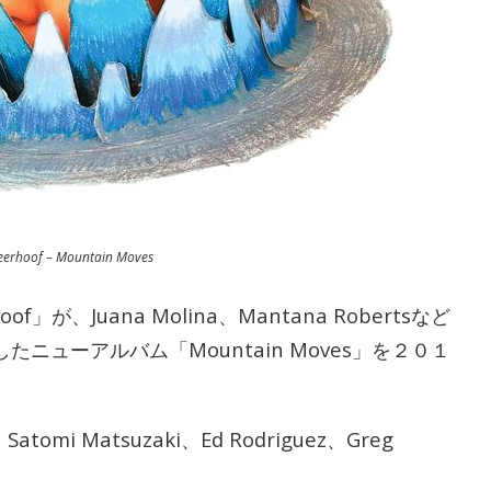
eerhoof – Mountain Moves
が、Juana Molina、Mantana Robertsなど
ニューアルバム「Mountain Moves」を２０１
Satomi Matsuzaki、Ed Rodriguez、Greg