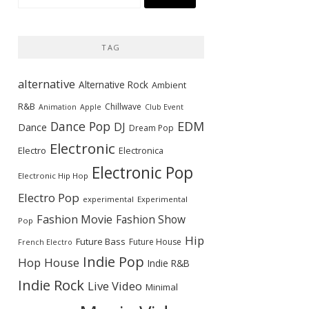
索:
TAG
alternative
Alternative Rock
Ambient
R&B
Chillwave
Animation
Apple
Club Event
Dance Pop
EDM
DJ
Dance
Dream Pop
Electronic
Electro
Electronica
Electronic Pop
Electronic Hip Hop
Electro Pop
experimental
Experimental
Fashion Movie
Fashion Show
Pop
Hip
Future Bass
Future House
French Electro
Indie Pop
Hop
House
Indie R&B
Indie Rock
Live Video
Minimal