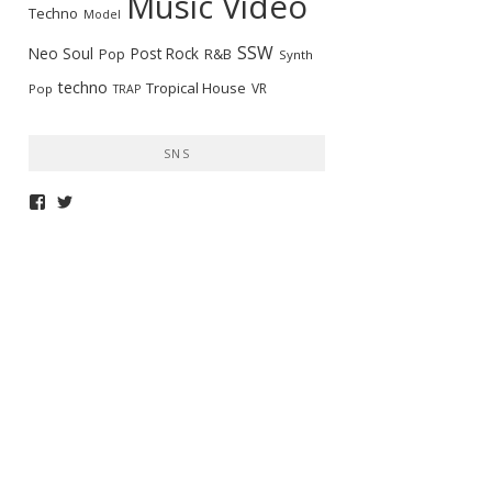
Music Video
Techno
Model
SSW
Neo Soul
Post Rock
R&B
Pop
Synth
techno
Tropical House
VR
Pop
TRAP
SNS
telepathymagazine
TELEPATHYMAG
さ
さ
ん
ん
の
の
プ
プ
ロ
ロ
フ
フ
ィ
ィ
ー
ー
ル
ル
を
を
Facebook
Twitter
で
で
表
表
示
示