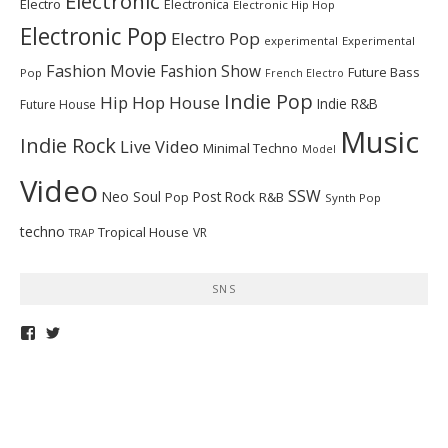
Electronic
Electro
Electronica
Electronic Hip Hop
Electronic Pop
Electro Pop
experimental
Experimental
Fashion Movie
Fashion Show
Future Bass
Pop
French Electro
Indie Pop
Hip Hop
House
Indie R&B
Future House
Music
Indie Rock
Live Video
Minimal Techno
Model
Video
SSW
Neo Soul
Post Rock
R&B
Pop
Synth Pop
techno
Tropical House
VR
TRAP
SNS
telepathymagazine
TELEPATHYMAG
さ
さ
ん
ん
の
の
プ
プ
ロ
ロ
フ
フ
ィ
ィ