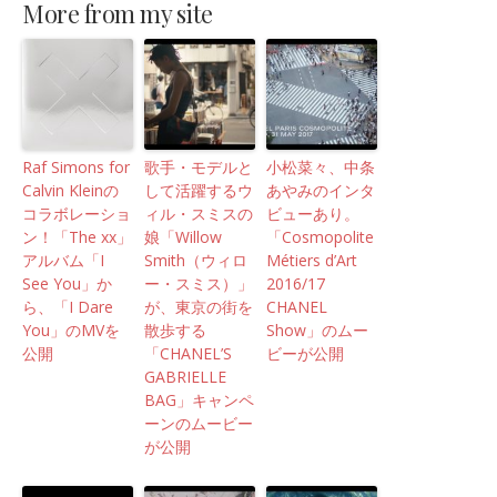
More from my site
Raf Simons for
歌手・モデルと
小松菜々、中条
Calvin Kleinの
して活躍するウ
あやみのインタ
コラボレーショ
ィル・スミスの
ビューあり。
ン！「The xx」
娘「Willow
「Cosmopolite
アルバム「I
Smith（ウィロ
Métiers d’Art
See You」か
ー・スミス）」
2016/17
ら、「I Dare
が、東京の街を
CHANEL
You」のMVを
散歩する
Show」のムー
公開
「CHANEL’S
ビーが公開
GABRIELLE
BAG」キャンペ
ーンのムービー
が公開