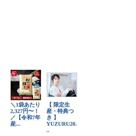
ー
ー
ル
ル
を
を
Facebook
Twitter
で
で
表
表
示
示