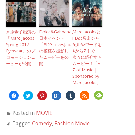
水原希子出演の
Dolce&Gabbana、
Marc Jacobsと
「Marc Jacobs
日本イベント
i-Dの音楽ジャ
Spring 2017
「#DGLovesJapan」
ンルやワードを
Eyewear」のプ
の模様を撮影し
AからZまで
ロモーションム
たムービーを公
次々に紹介する
ービーが公開
開
ムービー！「A-
Z of Music |
Sponsored by
Marc Jacobs」
Facebook
ク
ク
ク
ク
ク
で
リ
リ
リ
リ
リ
共
ッ
ッ
ッ
ッ
ッ
有
ク
ク
ク
ク
ク
す
し
し
し
し
し
Posted in
MOVIE
る
て
て
て
て
て
に
Twitter
Pinterest
は
Tumblr
Feedly
は
で
で
て
で
で
Tagged
Comedy
,
Fashion Movie
ク
共
共
な
共
購
リ
有
有
ブ
有
読
ッ
(新
(新
ッ
(新
(新
ク
し
し
ク
し
し