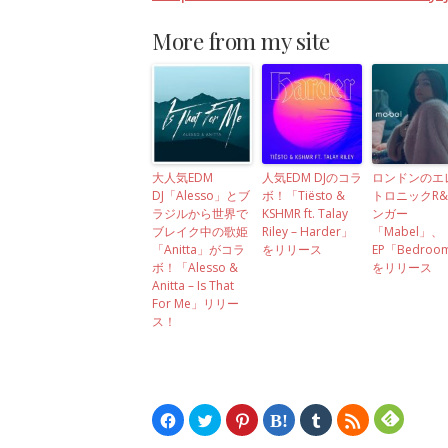
More from my site
大人気EDM
人気EDM DJのコラ
ロンドンのエ
DJ「Alesso」とブ
ボ！「Tiësto &
トロニックR&
ラジルから世界で
KSHMR ft. Talay
ンガー
ブレイク中の歌姫
Riley – Harder」
「Mabel」、
「Anitta」がコラ
をリリース
EP「Bedroo
ボ！「Alesso &
をリリース
Anitta – Is That
For Me」リリー
ス！
Facebook
ク
ク
ク
ク
ク
で
リ
リ
リ
リ
リ
共
ッ
ッ
ッ
ッ
ッ