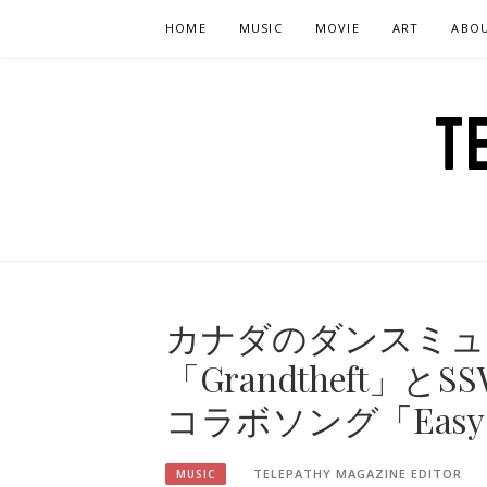
Skip
HOME
MUSIC
MOVIE
ART
ABO
to
content
T
カナダのダンスミュ
「Grandtheft」とS
コラボソング「Easy
TELEPATHY MAGAZINE EDITOR
MUSIC