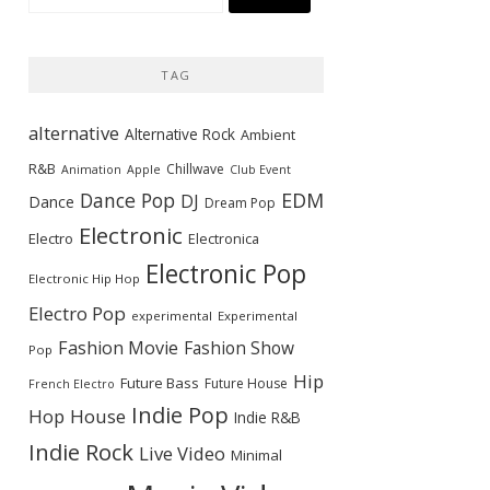
索:
TAG
alternative
Alternative Rock
Ambient
R&B
Chillwave
Animation
Apple
Club Event
Dance Pop
EDM
DJ
Dance
Dream Pop
Electronic
Electro
Electronica
Electronic Pop
Electronic Hip Hop
Electro Pop
experimental
Experimental
Fashion Movie
Fashion Show
Pop
Hip
Future Bass
Future House
French Electro
Indie Pop
Hop
House
Indie R&B
Indie Rock
Live Video
Minimal