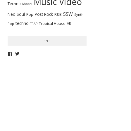
Music Video
Techno
Model
SSW
Neo Soul
Post Rock
R&B
Pop
Synth
techno
Tropical House
VR
Pop
TRAP
SNS
telepathymagazine
TELEPATHYMAG
さ
さ
ん
ん
の
の
プ
プ
ロ
ロ
フ
フ
ィ
ィ
ー
ー
ル
ル
を
を
Facebook
Twitter
で
で
表
表
示
示