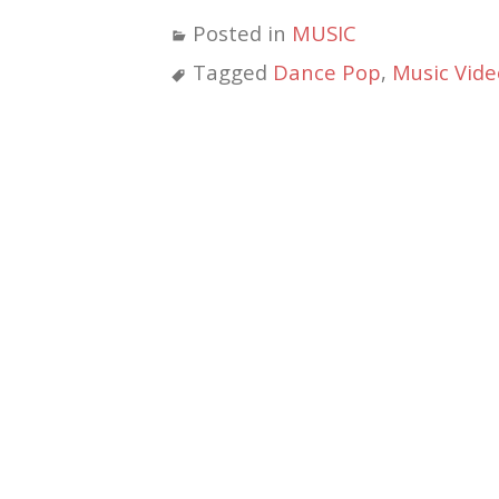
有
ク
ク
ク
ク
ク
す
し
し
し
し
し
Posted in
MUSIC
る
て
て
て
て
て
に
Twitter
Pinterest
は
Tumblr
Feedly
は
で
で
て
で
で
Tagged
Dance Pop
,
Music Vide
ク
共
共
な
共
購
リ
有
有
ブ
有
読
ッ
(新
(新
ッ
(新
(新
ク
し
し
ク
し
し
し
い
い
マ
い
い
て
ウ
ウ
ー
ウ
ウ
く
ィ
ィ
ク
ィ
ィ
だ
ン
ン
で
ン
ン
さ
ド
ド
共
ド
ド
い
ウ
ウ
有
ウ
ウ
(新
で
で
(新
で
で
し
開
開
し
開
開
い
き
き
い
き
き
ウ
ま
ま
ウ
ま
ま
ィ
す)
す)
ィ
す)
す)
ン
ン
ド
ド
ウ
ウ
で
で
開
開
き
き
ま
ま
す)
す)