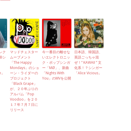
レク
マッドチェスター
今一番目の離せな
日本語、韓国語、
Bシ
ムーブメント
いエレクトロニッ
英語ごっちゃ混
「The Happy
ク・ポップシンガ
ぜ！“ KAWAII ” 文
Mondays」のショ
ー「MØ」、新曲
化系！？シンガー
m」
ーン・ライダーの
「Nights With
「Alice Vicious」
プロジェクト
You」のMVを公開
「Black Grape」
が、２０年ぶりの
アルバム「Pop
Voodoo」を２０
１７年７月７日に
リリース