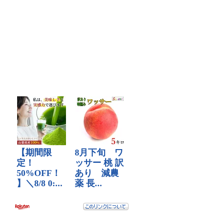
を
を
Facebook
Twitter
で
で
表
表
示
示