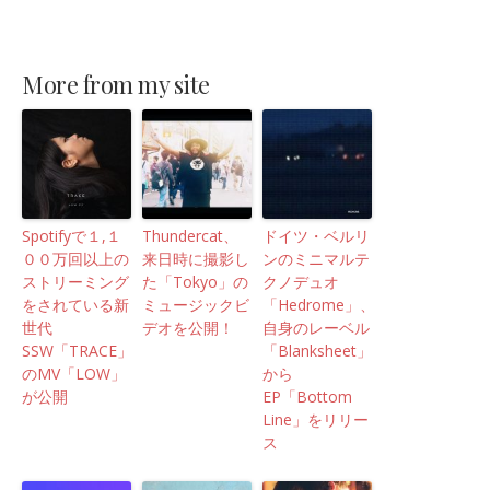
More from my site
Spotifyで１,１
Thundercat、
ドイツ・ベルリ
００万回以上の
来日時に撮影し
ンのミニマルテ
ストリーミング
た「Tokyo」の
クノデュオ
をされている新
ミュージックビ
「Hedrome」、
世代
デオを公開！
自身のレーベル
SSW「TRACE」
「Blanksheet」
のMV「LOW」
から
が公開
EP「Bottom
Line」をリリー
ス