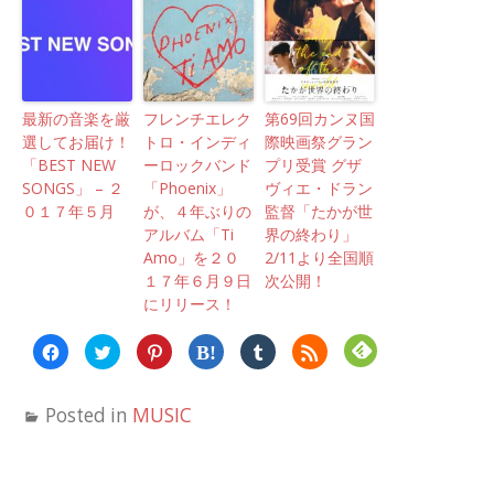
最新の音楽を厳
フレンチエレク
第69回カンヌ国
選してお届け！
トロ・インディ
際映画祭グラン
「BEST NEW
ーロックバンド
プリ受賞 グザ
SONGS」 – ２
「Phoenix」
ヴィエ・ドラン
０１７年５月
が、４年ぶりの
監督「たかが世
アルバム「Ti
界の終わり」
Amo」を２０
2/11より全国順
１７年６月９日
次公開！
にリリース！
Facebook
ク
ク
ク
ク
ク
で
リ
リ
リ
リ
リ
共
ッ
ッ
ッ
ッ
ッ
有
ク
ク
ク
ク
ク
す
し
し
し
し
し
Posted in
MUSIC
る
て
て
て
て
て
に
Twitter
Pinterest
は
Tumblr
Feedly
は
で
で
て
で
で
ク
共
共
な
共
購
リ
有
有
ブ
有
読
ッ
(新
(新
ッ
(新
(新
ク
し
し
ク
し
し