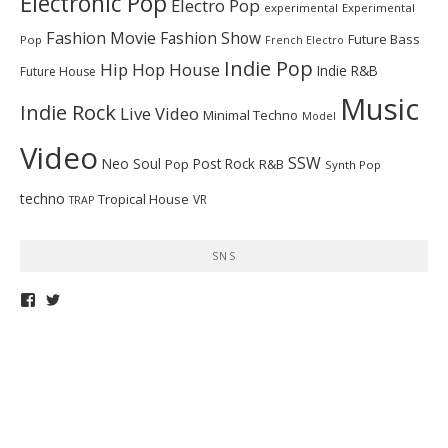
Electronic Pop
Electro Pop
experimental
Experimental
Fashion Movie
Fashion Show
Future Bass
Pop
French Electro
Indie Pop
Hip Hop
House
Indie R&B
Future House
Music
Indie Rock
Live Video
Minimal Techno
Model
Video
SSW
Neo Soul
Post Rock
R&B
Pop
Synth Pop
techno
Tropical House
VR
TRAP
SNS
telepathymagazine
TELEPATHYMAG
さ
さ
ん
ん
の
の
プ
プ
ロ
ロ
フ
フ
ィ
ィ
ー
ー
ル
ル