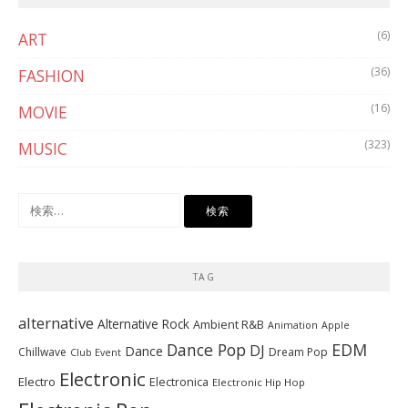
(6)
ART
(36)
FASHION
(16)
MOVIE
(323)
MUSIC
検
索:
TAG
alternative
Alternative Rock
Ambient R&B
Animation
Apple
Dance Pop
EDM
DJ
Dance
Chillwave
Dream Pop
Club Event
Electronic
Electro
Electronica
Electronic Hip Hop